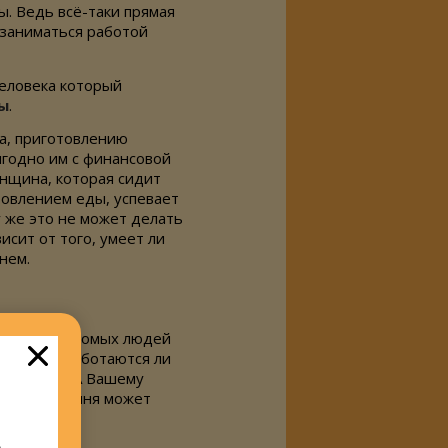
ы. Ведь всё-таки прямая
 заниматься работой
еловека который
ы
.
ма, приготовлению
выгодно им с финансовой
енщина, которая сидит
товлением еды, успевает
 же это не может делать
исит от того, умеет ли
нем.
двух незнакомых людей
гадать, сработаются ли
 чем двум. А Вашему
оме того, няня может
е