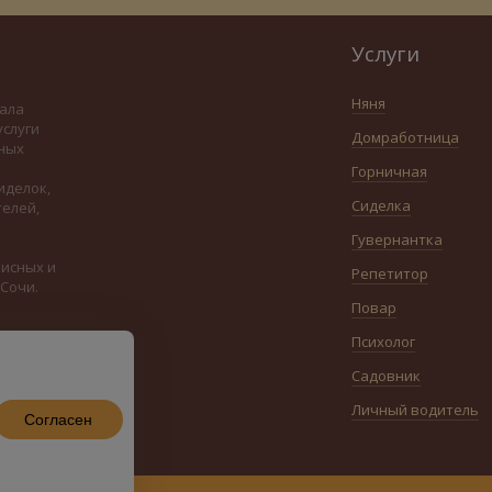
Услуги
Няня
ала
услуги
Домработница
ных
Горничная
иделок,
Сиделка
телей,
Гувернантка
исных и
Репетитор
Сочи
.
Повар
Психолог
Садовник
Личный водитель
Согласен