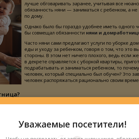
лучше обговаривать заранее, учитывая все нюанс
обязанность няни — заниматься с ребенком, а не
по дому.
Однако было бы гораздо удобнее иметь одного ч
бы совмещал обязанности
няни и домработниц
Часто няни сами предлагают услуги по уборке до
еды и уходу за ребенком, говоря о том, что это 
стороны. В этом нет ничего плохого, ведь если ж
в декрете справляется с уборкой квартиры, приго
подрабатывать и заниматься ребенком, то почему
человек, который специально был обучен? Это зав
человек распоряжаться рационально своим време
тница?
х должностей будет выгодно для Вас. Не нужно приводить 
у них будет безупречная репутация. Вы ведь не можете преду
того, платить заработную плату выгоднее одному работнику,
Уважаемые посетители!
още привыкнуть к одному новому человеку, чем к двум, а кр
 малыша поддерживать порядок в игровой форме.
Чтобы не пострадать от злоумышленников, обратит