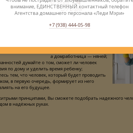
м, что няня, на которую взвалили большое количество работ
внимание, ЕДИНСТВЕННЫЙ контактный телефон
ачит у нее нет сил и времени уделить внимание малышу, пои
Агентства домашнего персонала «Леди Мэри»
ься. Поэтому излишне не нагружайте свою няню.
+7 (938) 444-05-98
е няни домработницы:
 няню —
когда-нибудь
эти должности или
тите
работала ли няня
домработницей,
а домработница — няней;
занностей думайте о том, сможет ли человек
вия по дому и уделить время ребенку;
тесь тем, что человек, который будет проводить
ком, в первую очередь, формирует из него
влиять на его будущее.
хитрыми принципами, Вы сможете подобрать надежного чел
 дом в надёжных руках.