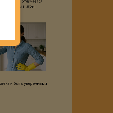
ы, ничем не отличается
грать в ним в игры,
овека и быть уверенными