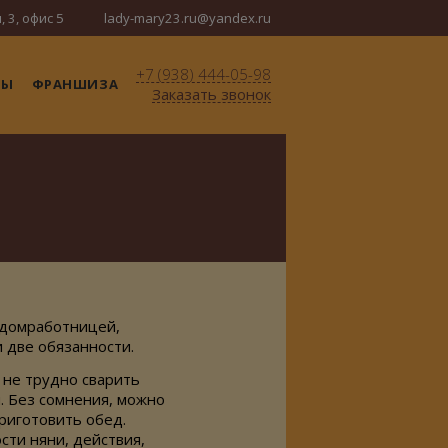
, 3, офис 5
lady-mary23.ru@yandex.ru
+7 (938) 444-05-98
ТЫ
ФРАНШИЗА
Заказать звонок
 домработницей,
 две обязанности.
т не трудно сварить
м. Без сомнения, можно
приготовить обед.
сти няни, действия,