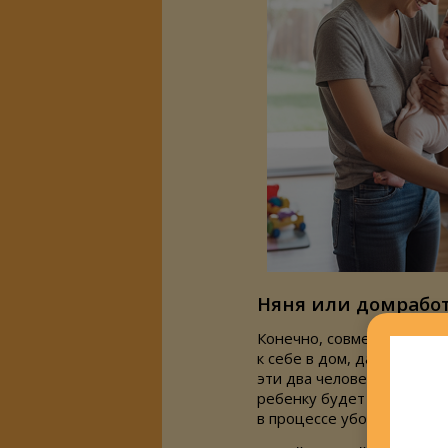
Няня или домрабо
Конечно, совмещение дву
к себе в дом, даже если 
эти два человека. Кроме 
ребенку будет гораздо пр
в процессе уборки учить