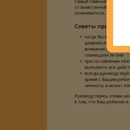
Самый главный минус в то
от вымотанной мамы, а зн
позаниматься, подурачит
Советы при выбор
когда Вы выбираете
домработницу, обра
внимание на опыт,
совмещали ли они
при составлении обя
выполнить все дейст
всегда руководствуй
время с Вашим ребен
личность и может по
Руководствуясь этими не
в том, что Ваш ребенок и