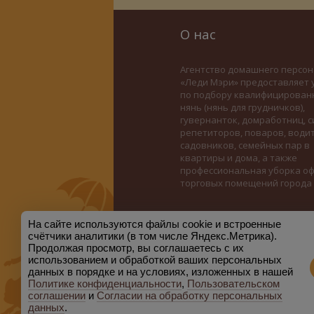
О нас
Агентство домашнего персон
«Леди Мэри» предоставляет 
по подбору квалифицирован
нянь (нянь для грудничков),
гувернанток, домработниц, с
репетиторов, поваров, води
садовников, семейных пар в
квартиры и дома, а также
профессиональная уборка оф
торговых помещений города
На сайте используются файлы cookie и встроенные
счётчики аналитики (в том числе Яндекс.Метрика).
Продолжая просмотр, вы соглашаетесь с их
использованием и обработкой ваших персональных
данных в порядке и на условиях, изложенных в нашей
Политике конфиденциальности
,
Пользовательском
соглашении
и
Согласии на обработку персональных
данных
.