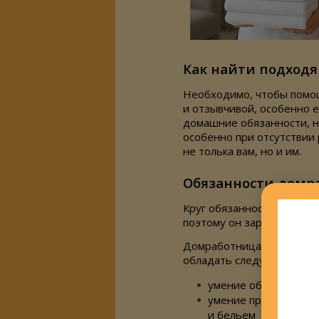
Как найти подход
Необходимо, чтобы помощ
и отзывчивой, особенно е
домашние обязанности, н
особенно при отсутствии
не толька вам, но и им.
Обязанности домр
Круг обязанностей домр
поэтому он заранее долж
Домработница, имеющая 
обладать следующими на
умение обращаться с
умение правильно ух
и бельем