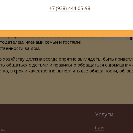
с дорогими вещами и материалами;
+7 (938) 444-05-98
акупать необходимые продукты и средства
ению различных блюд, знание основ
я;
о профессионального и бытового этикета,
тодателем, членами семьи и гостями;
ственности за дом.
о хозяйству должна всегда опрятно выглядеть, быть привет
ть общаться с детьми и правильно обращаться с домашним
ко, в срок и качественно выполнять все обязанности, обгов
Услуги
Няня
ала