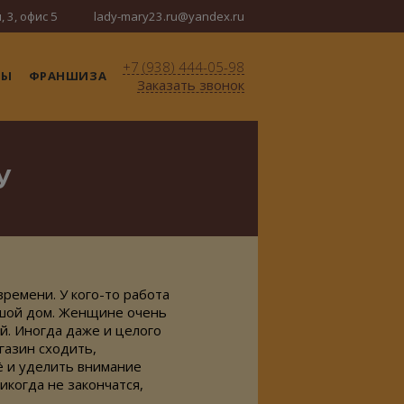
, 3, офис 5
lady-mary23.ru@yandex.ru
+7 (938) 444-05-98
ТЫ
ФРАНШИЗА
Заказать звонок
У
времени. У
кого-то
работа
шой дом. Женщине очень
й. Иногда даже и целого
газин сходить,
ё и уделить внимание
икогда не закончатся,