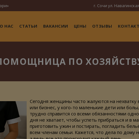
эри»
г. Сочи ул. Навагинская
О НАС
СТАТЬИ
ВАКАНСИИ
ЦЕНЫ
ОТЗЫВЫ
КОНТАК
ПОМОЩНИЦА ПО ХОЗЯЙСТВ
Сегодня женщины часто жалуются на нехватку 
или бизнес, у
кого-то
маленькие дети или боль
трудно справится со всеми обязанностями одно
дня не хватает, чтобы успеть прибраться и в ма
приготовить ужин и постирать, погладить бель
всем членам семьи. Кажется, что дела по дому н
а ведь все это происходит каждый день.