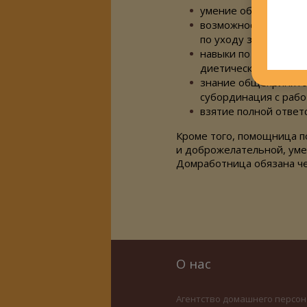
умение обращаться 
возможность самой з
по уходу за домом;
навыки по приготовл
диетического питани
знание общепринятог
субординация с рабо
взятие полной ответ
Кроме того, помощница п
и доброжелательной, уме
Домработница обязана чет
О нас
Агентство домашнего персон