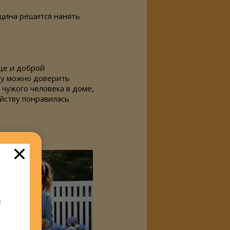
нщина решится нанять
ще и доброй
ому можно доверить
чужого человека в доме,
йству понравилась
е